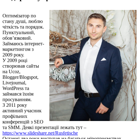
Оптимізатор по
стану душі, люблю
чіткість та порядок.
Пунктуальний,
обов’язковий.
Займаюсь інтернет-
маркетингом з
2009 року.
У 2009 році
створював сайты
на Ucoz,
Blogger/Blogspot,
Livejournal,
WordPress та
займався їхнім
просуванням.
З 2011 року
активний учасник
профільних
конференцій з SEO
та SMM. Деякі презентації лежать тут –
https://www.slideshare.net/Rusfetische
Останні два роки виступав на багатьох міроприємствах