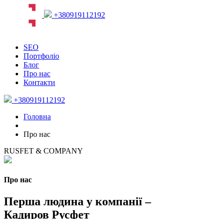
+380919112192
SEO
Портфоліо
Блог
Про нас
Контакти
+380919112192
Головна
Про нас
RUSFET & COMPANY
Про нас
Перша людина у компанії –
Кадиров Русфет